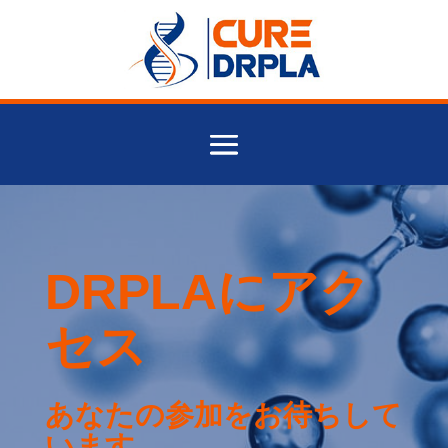
DRPLAにアク
セス
あなたの参加をお待ちして
います。